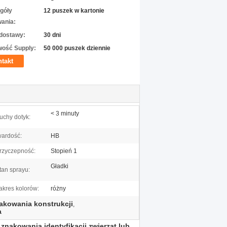
góły
12 puszek w kartonie
ania:
dostawy:
30 dni
wość Supply:
50 000 puszek dziennie
takt
< 3 minuty
uchy dotyk:
wardość:
HB
rzyczepność:
Stopień 1
Gładki
tan sprayu:
akres kolorów:
różny
akowania konstrukcji
,
a
znakowania identyfikacji zwierząt lub