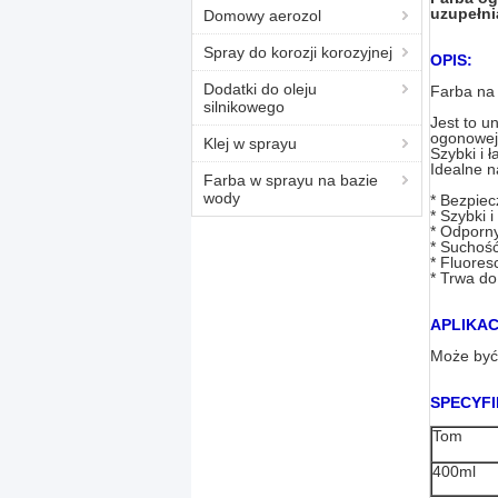
uzupełni
Domowy aerozol
Spray do korozji korozyjnej
OPIS:
Dodatki do oleju
Farba na
silnikowego
Jest to u
ogonowej
Klej w sprayu
Szybki i 
Idealne n
Farba w sprayu na bazie
wody
* Bezpiec
* Szybki i
* Odporn
* Suchoś
* Fluores
* Trwa do
APLIKAC
Może być 
SPECYFI
Tom
400ml