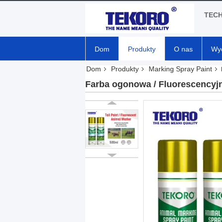
TEC
Dom
Produkty
O nas
Wyc
Dom
Produkty
Marking Spray Paint
Farba ogonowa / Fluorescencyjny