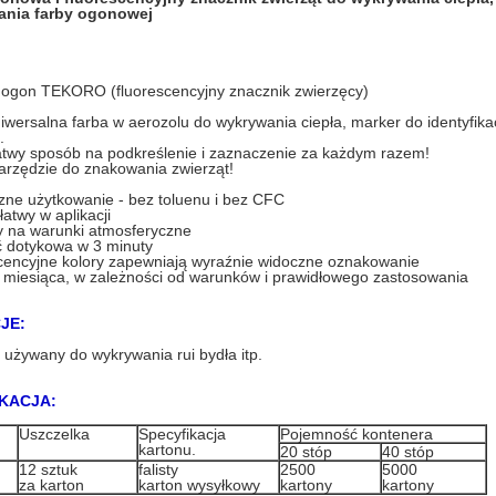
ania farby ogonowej
 ogon TEKORO (fluorescencyjny znacznik zwierzęcy)
niwersalna farba w aerozolu do wykrywania ciepła, marker do identyfikac
.
łatwy sposób na podkreślenie i zaznaczenie za każdym razem!
arzędzie do znakowania zwierząt!
zne użytkowanie - bez toluenu i bez CFC
 łatwy w aplikacji
y na warunki atmosferyczne
ć dotykowa w 3 minuty
cencyjne kolory zapewniają wyraźnie widoczne oznakowanie
 miesiąca, w zależności od warunków i prawidłowego zastosowania
JE:
używany do wykrywania rui bydła itp.
KACJA:
Uszczelka
Specyfikacja
Pojemność kontenera
kartonu.
20 stóp
40 stóp
12 sztuk
falisty
2500
5000
za karton
karton wysyłkowy
kartony
kartony