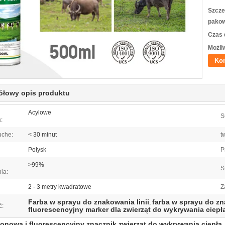
Szcze
pakow
Czas 
Możli
Kon
ółowy opis produktu
Acylowe
S
:
uche:
< 30 minut
t
Połysk
P
>99%
S
ia:
2 - 3 metry kwadratowe
Z
Farba w sprayu do znakowania linii
farba w sprayu do zn
,
ć:
fluorescencyjny marker dla zwierząt do wykrywania ciepł
onowa i fluorescencyjny znacznik zwierząt do wykrywania ciepła, 