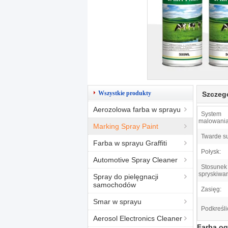
Wszystkie produkty
Szczeg
Aerozolowa farba w sprayu
System
malowania
Marking Spray Paint
Twarde s
Farba w sprayu Graffiti
Połysk:
Automotive Spray Cleaner
Stosunek
spryskiwan
Spray do pielęgnacji
samochodów
Zasięg:
Smar w sprayu
Podkreśli
Aerosol Electronics Cleaner
Farba og