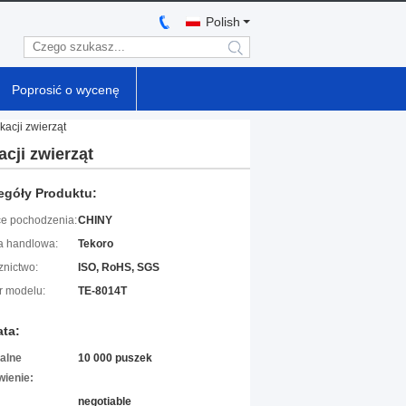
Polish
search
Poprosić o wycenę
kacji zwierząt
cji zwierząt
egóły Produktu:
ce pochodzenia:
CHINY
 handlowa:
Tekoro
znictwo:
ISO, RoHS, SGS
 modelu:
TE-8014T
ata:
alne
10 000 puszek
ienie:
negotiable