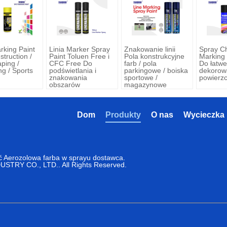
rking Paint
Linia Marker Spray
Znakowanie linii
Spray Ch
truction /
Paint Toluen Free i
Pola konstrukcyjne
Marking 
ping /
CFC Free Do
farb / pola
Do łatw
ng / Sports
podświetlania i
parkingowe / boiska
dekorow
znakowania
sportowe /
powierzc
obszarów
magazynowe
Dom
Produkty
O nas
Wycieczka 
ć Aerozolowa farba w sprayu dostawca.
TRY CO., LTD.. All Rights Reserved.