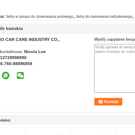
,
,
ka:
farby w sprayu do znakowania polowego
farby do malowania natryskowego
óły kontaktu
O CAR CARE INDUSTRY CO.,
Wyślij zapytanie bez
kontaktowa:
Nicola Lee
 13729998990
86-760-88896858
odukty