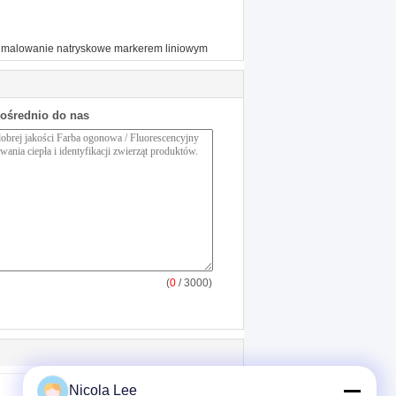
malowanie natryskowe markerem liniowym
pośrednio do nas
(
0
/ 3000)
Nicola Lee