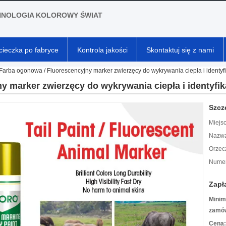
HNOLOGIA KOLOROWY ŚWIAT
ieczka po fabryce
Kontrola jakości
Skontaktuj się z nami
Farba ogonowa / Fluorescencyjny marker zwierzęcy do wykrywania ciepła i identyfi
 marker zwierzęcy do wykrywania ciepła i identyfika
Szcz
Miejs
Nazwa
Orzec
Numer
Zapł
Minim
zamów
Cena: