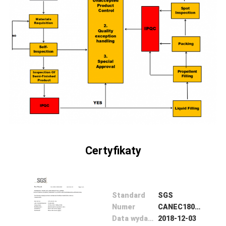
KONTROLA
JAKOŚCI
SKONTAKTUJ
SIĘ
Z
NAMI
Certyfikaty
NOWOŚCI
POPROŚ
Standard
SGS
O
Numer
CANEC1800552902
Data wydania
2018-12-03
WYCENĘ