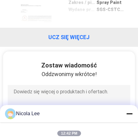
Zakres / piecyk
Spray Paint
Wydane przez
SGS-CSTC Standards
SITEMAP
POLITYKA
UCZ SIĘ WIĘCEJ
PRYWATNOŚCI
Zostaw wiadomość
Oddzwonimy wkrótce!
Nicola Lee
12:42 PM