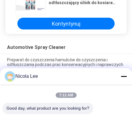
odtłuszczający silnik do kosiarek
/ podłóg garażowych i narzędzi /
maszyn morskich
Kontyntynuj
Automotive Spray Cleaner
Preparat do czyszczenia hamulców do czyszczenia i
odtłuszczania podczas prac konserwacyjnych i naprawczych
w motoryzacji
Nicola Lee
Skuteczny samochodowy gaźnik i dławik do wszystkich
komponentów układu paliwowego
7:12 AM
Heavy Duty Aerosol Degreaser, Automotive Spray Cleaner do
usuwania smaru / oleju / Dirt
Good day, what product are you looking for?
popularne kategorie
Wszystko