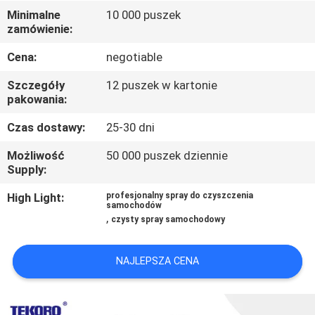
Minimalne
10 000 puszek
zamówienie:
KONTROLA
JAKOŚCI
Cena:
negotiable
Szczegóły
12 puszek w kartonie
SKONTAKTUJ
pakowania:
SIĘ
Czas dostawy:
25-30 dni
Z
Możliwość
50 000 puszek dziennie
Supply:
NAMI
High Light:
profesjonalny spray do czyszczenia
samochodów
NOWOŚCI
,
czysty spray samochodowy
POPROŚ
NAJLEPSZA CENA
O
WYCENĘ