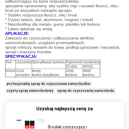
odtłuszczający na bazie rozpuszczalnika
specjalnie opracowany, aby szybko ciąć i usuwać tłuszcz, olej i
brud ze wszystkich rodzajów sprzętu.
* Szybko rozpuszcza tłuszcz, olej i brud.
* Czyści żelazo, stal, aluminium, magnez i miedź.
* Nieszkodliwy dla metalu, gumy, plastiku lub betonu.
* Łatwo spłukuje się wodą.
APLIKACJE:
Zalecany do czyszczenia i odtłuszczania silników
samochodowych, urządzeń przemysłowych,
sprzęt rolniczy, kosiarki do trawy, podłogi garażowe i narzędzia,
sprzęt i maszyny morskie.
SPECYFIKACJA:
Tom
Uszczelka
Specyfikacje kartonu.
Pojemność kontenera
20 stóp
40'HQ
500ml
12szt
falisty
2000
4600
za karton
karton wysyłkowy
kartony
kartony
profesjonalny spray do czyszczenia samochodów
czysty spray samochodowy
spray do czyszczenia samochodu
Uzyskaj najlepszą cenę za
Środek czyszczący i