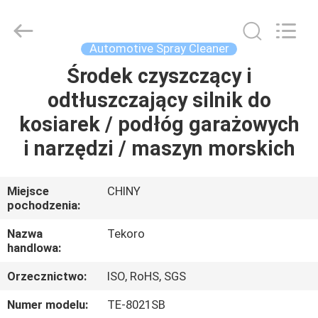
TEKORO
CAR
CARE
INDUSTRY
CO.,
Automotive Spray Cleaner
LTD..
All
Rights
Środek czyszczący i
DO
Reserved.
odtłuszczający silnik do
DOMU
kosiarek / podłóg garażowych
PRODUKTY
i narzędzi / maszyn morskich
O
Miejsce
CHINY
pochodzenia:
NAS
Nazwa
Tekoro
handlowa:
WYCIECZKA
Orzecznictwo:
ISO, RoHS, SGS
PO
FABRYCE
Numer modelu:
TE-8021SB