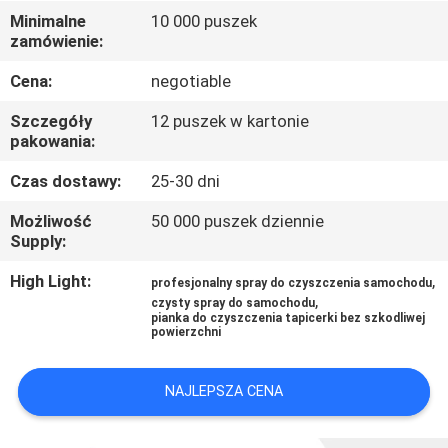
Minimalne
10 000 puszek
zamówienie:
KONTROLA
JAKOŚCI
Cena:
negotiable
Szczegóły
12 puszek w kartonie
SKONTAKTUJ
pakowania:
SIĘ
Czas dostawy:
25-30 dni
Z
Możliwość
50 000 puszek dziennie
Supply:
NAMI
High Light:
,
profesjonalny spray do czyszczenia samochodu
,
czysty spray do samochodu
NOWOŚCI
pianka do czyszczenia tapicerki bez szkodliwej
powierzchni
POPROŚ
NAJLEPSZA CENA
O
WYCENĘ