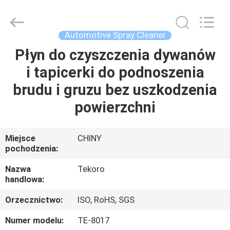
TEKORO
CAR
CARE
INDUSTRY
CO.,
Automotive Spray Cleaner
LTD..
All
Rights
Płyn do czyszczenia dywanów
DO
Reserved.
i tapicerki do podnoszenia
DOMU
brudu i gruzu bez uszkodzenia
PRODUKTY
powierzchni
O
Miejsce
CHINY
pochodzenia:
NAS
Nazwa
Tekoro
handlowa:
WYCIECZKA
Orzecznictwo:
ISO, RoHS, SGS
PO
FABRYCE
Numer modelu:
TE-8017