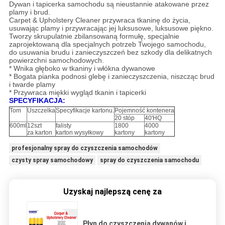
Dywan i tapicerka samochodu są nieustannie atakowane przez
plamy i brud.
Carpet & Upholstery Cleaner przywraca tkaninę do życia,
usuwając plamy i przywracając jej luksusowe, luksusowe piękno.
Tworzy skrupulatnie zbilansowaną formułę, specjalnie
zaprojektowaną dla specjalnych potrzeb Twojego samochodu,
do usuwania brudu i zanieczyszczeń bez szkody dla delikatnych
powierzchni samochodowych.
* Wnika głęboko w tkaniny i włókna dywanowe
* Bogata pianka podnosi glebę i zanieczyszczenia, niszcząc brud
i twarde plamy
* Przywraca miękki wygląd tkanin i tapicerki
SPECYFIKACJA:
Tom
Uszczelka
Specyfikacje kartonu.
Pojemność kontenera
20 stóp
40'HQ
600ml
12szt
falisty
1800
4000
za karton
karton wysyłkowy
kartony
kartony
profesjonalny spray do czyszczenia samochodów
czysty spray samochodowy
spray do czyszczenia samochodu
Uzyskaj najlepszą cenę za
Płyn do czyszczenia dywanów i