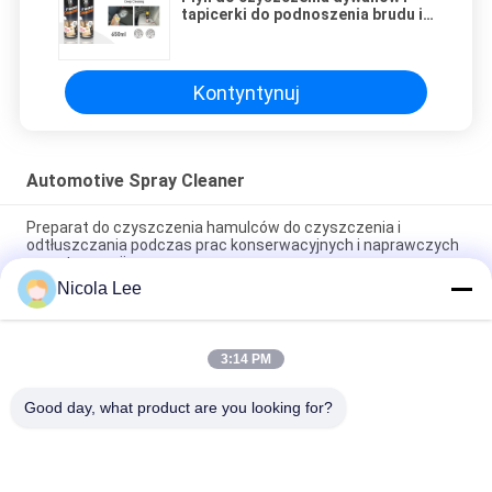
tapicerki do podnoszenia brudu i
gruzu bez uszkodzenia
powierzchni
Kontyntynuj
Automotive Spray Cleaner
Preparat do czyszczenia hamulców do czyszczenia i
odtłuszczania podczas prac konserwacyjnych i naprawczych
w motoryzacji
Nicola Lee
Skuteczny samochodowy gaźnik i dławik do wszystkich
komponentów układu paliwowego
3:14 PM
Heavy Duty Aerosol Degreaser, Automotive Spray Cleaner do
usuwania smaru / oleju / Dirt
Good day, what product are you looking for?
popularne kategorie
Wszystko