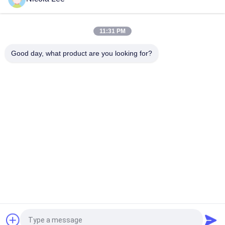
samochodów do ochrony ścian bocznych przed
promieniowaniem UV i opon
11:31 PM
Nietoksyczny uszczelniacz opon i inflator do mocowania
płaskich opon / przebitych opon / gumowych opon
Good day, what product are you looking for?
popularne kategorie
Wszystko
Aerozolowa Farba 
Marking Spray Paint
W Sprayu
Farba W Sprayu 
Automotive Spray 
Graffiti
Cleaner
Spray Do Pielęgnacji 
Smar W Sprayu
Samochodów
Aerosol Electronics 
Domowy Aerozol
Cleaner
Poprosić o wycenę