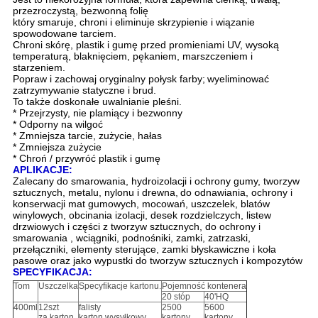
przezroczystą, bezwonną folię
który smaruje, chroni i eliminuje skrzypienie i wiązanie
spowodowane tarciem.
Chroni skórę, plastik i gumę przed promieniami UV, wysoką
temperaturą, blaknięciem, pękaniem, marszczeniem i
starzeniem.
Popraw i zachowaj oryginalny połysk farby;
wyeliminować
zatrzymywanie statyczne i brud.
To także doskonałe uwalnianie pleśni.
* Przejrzysty, nie plamiący i bezwonny
* Odporny na wilgoć
* Zmniejsza tarcie, zużycie, hałas
* Zmniejsza zużycie
* Chroń / przywróć plastik i gumę
APLIKACJE:
Zalecany do smarowania, hydroizolacji i ochrony gumy, tworzyw
sztucznych, metalu, nylonu i drewna,
do odnawiania, ochrony i
konserwacji mat gumowych, mocowań, uszczelek, blatów
winylowych, obcinania izolacji, desek rozdzielczych, listew
drzwiowych i części z tworzyw sztucznych, do ochrony i
smarowania , wciągniki, podnośniki, zamki, zatrzaski,
przełączniki, elementy sterujące, zamki błyskawiczne i koła
pasowe oraz jako wypustki do tworzyw sztucznych i kompozytów
SPECYFIKACJA:
Tom
Uszczelka
Specyfikacje kartonu.
Pojemność kontenera
20 stóp
40'HQ
400ml
12szt
falisty
2500
5600
za karton
karton wysyłkowy
kartony
kartony