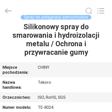
TEKORO
CAR
CARE
INDUSTRY
CO.,
Spray do pielęgnacji samochodów
LTD..
All
Rights
Silikonowy spray do
DO
Reserved.
smarowania i hydroizolacji
DOMU
metalu / Ochrona i
PRODUKTY
przywracanie gumy
O
Miejsce
CHINY
pochodzenia:
NAS
Nazwa
Tekoro
handlowa:
WYCIECZKA
Orzecznictwo:
ISO, RoHS, SGS
PO
FABRYCE
Numer modelu:
TE-8024