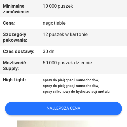
Minimalne
10 000 puszek
zamówienie:
KONTROLA
JAKOŚCI
Cena:
negotiable
Szczegóły
12 puszek w kartonie
SKONTAKTUJ
pakowania:
SIĘ
Czas dostawy:
30 dni
Z
Możliwość
50 000 puszek dziennie
Supply:
NAMI
High Light:
,
spray do pielęgnacji samochodów
,
spray do pielęgnacji samochodów
NOWOŚCI
spray silikonowy do hydroizolacji metalu
POPROŚ
NAJLEPSZA CENA
O
WYCENĘ