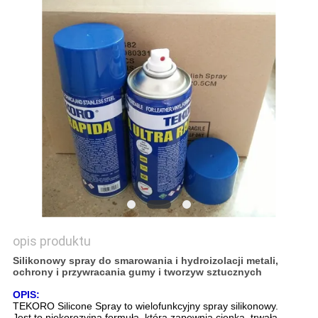
SITEMAP
POLITYKA
PRYWATNOŚCI
opis produktu
Silikonowy spray do smarowania i hydroizolacji metali,
ochrony i przywracania gumy i tworzyw sztucznych
OPIS:
TEKORO Silicone Spray to wielofunkcyjny spray silikonowy.
Jest to niekorozyjna formuła, która zapewnia cienką, trwałą,