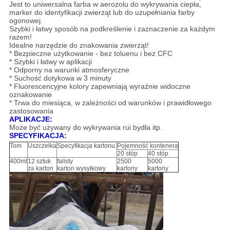
Jest to uniwersalna farba w aerozolu do wykrywania ciepła,
marker do identyfikacji zwierząt lub do uzupełniania farby
ogonowej.
Szybki i łatwy sposób na podkreślenie i zaznaczenie za każdym
razem!
Idealne narzędzie do znakowania zwierząt!
* Bezpieczne użytkowanie - bez toluenu i bez CFC
* Szybki i łatwy w aplikacji
* Odporny na warunki atmosferyczne
* Suchość dotykowa w 3 minuty
* Fluorescencyjne kolory zapewniają wyraźnie widoczne
oznakowanie
* Trwa do miesiąca, w zależności od warunków i prawidłowego
zastosowania
APLIKACJE:
Może być używany do wykrywania rui bydła itp.
SPECYFIKACJA:
Tom
Uszczelka
Specyfikacja kartonu.
Pojemność kontenera
20 stóp
40 stóp
400ml
12 sztuk
falisty
2500
5000
za karton
karton wysyłkowy
kartony
kartony