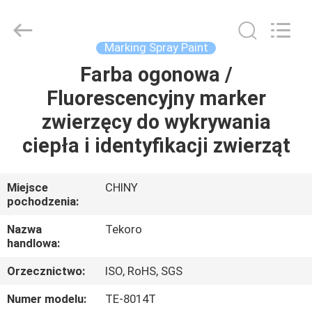
TEKORO
CAR
CARE
INDUSTRY
CO.,
Marking Spray Paint
LTD..
All
Rights
Farba ogonowa /
DO
Reserved.
Fluorescencyjny marker
DOMU
zwierzęcy do wykrywania
PRODUKTY
ciepła i identyfikacji zwierząt
O
Miejsce
CHINY
pochodzenia:
NAS
Nazwa
Tekoro
handlowa:
WYCIECZKA
Orzecznictwo:
ISO, RoHS, SGS
PO
FABRYCE
Numer modelu:
TE-8014T