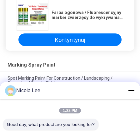
Farba ogonowa / Fluorescencyjny
marker zwierzęcy do wykrywania
ciepła i identyfikacji zwierząt
Kontyntynuj
Marking Spray Paint
Spot Marking Paint For Construction / Landscaping /
Surveying / Sports Fields
Nicola Lee
Linia Marker Spray Paint Toluen Free i CFC Free Do
podświetlania i znakowania obszarów
1:22 PM
Znakowanie linii Pola konstrukcyjne farb / pola parkingowe /
boiska sportowe / magazynowe
Good day, what product are you looking for?
popularne kategorie
Wszystko