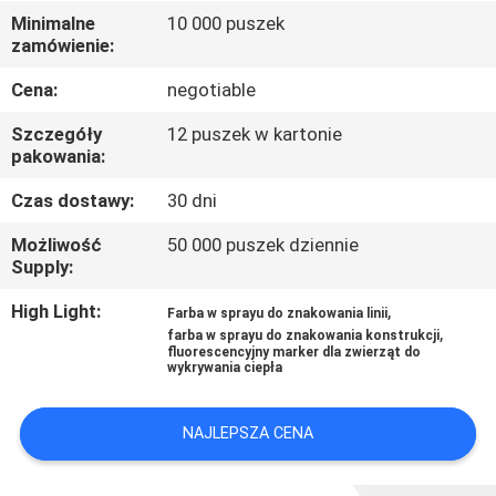
Minimalne
10 000 puszek
zamówienie:
KONTROLA
JAKOŚCI
Cena:
negotiable
Szczegóły
12 puszek w kartonie
SKONTAKTUJ
pakowania:
SIĘ
Czas dostawy:
30 dni
Z
Możliwość
50 000 puszek dziennie
Supply:
NAMI
High Light:
,
Farba w sprayu do znakowania linii
,
farba w sprayu do znakowania konstrukcji
NOWOŚCI
fluorescencyjny marker dla zwierząt do
wykrywania ciepła
POPROŚ
NAJLEPSZA CENA
O
WYCENĘ