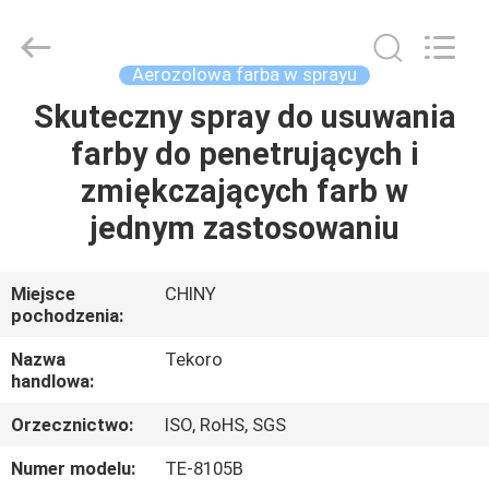
TEKORO
CAR
CARE
INDUSTRY
CO.,
Aerozolowa farba w sprayu
LTD..
All
Rights
Skuteczny spray do usuwania
DO
Reserved.
farby do penetrujących i
DOMU
zmiękczających farb w
PRODUKTY
jednym zastosowaniu
O
Miejsce
CHINY
pochodzenia:
NAS
Nazwa
Tekoro
handlowa:
WYCIECZKA
Orzecznictwo:
ISO, RoHS, SGS
PO
FABRYCE
Numer modelu:
TE-8105B