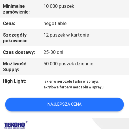
Minimalne
10 000 puszek
zamówienie:
KONTROLA
JAKOŚCI
Cena:
negotiable
Szczegóły
12 puszek w kartonie
SKONTAKTUJ
pakowania:
SIĘ
Czas dostawy:
25-30 dni
Z
Możliwość
50 000 puszek dziennie
Supply:
NAMI
High Light:
,
lakier w aerozolu farba w sprayu
akrylowa farba w aerozolu w sprayu
NOWOŚCI
NAJLEPSZA CENA
POPROŚ
O
WYCENĘ