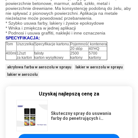
powierzchnie betonowe, marmur, asfalt, szkło, metal i
powierzchnie drewniane.
Ma konsystencję podobną do żelu, aby
nie spływać z pionowych powierzchni.
Aplikacja na metale
nieżelazne może powodować przebarwienia.
* Szybko usuwa farby, lakiery i żywice epoksydowe
* Wnika i zmiękcza w jednej aplikacji
* Podnosi i usuwa graffiti, naklejki i inne oznaczenia
SPECYFIKACJA:
Tom
Uszczelka
Specyfikacje kartonu.
Pojemność kontenera
20 stóp
40'HQ
400ml
12szt
falisty
2500
5700
za karton
karton wysyłkowy
kartony
kartony
akrylowa farba w aerozolu w sprayu
lakier w aerozolu w sprayu
lakier w aerozolu
Uzyskaj najlepszą cenę za
Skuteczny spray do usuwania
farby do penetrujących i
zmiękczających farb w jednym
zastosowaniu