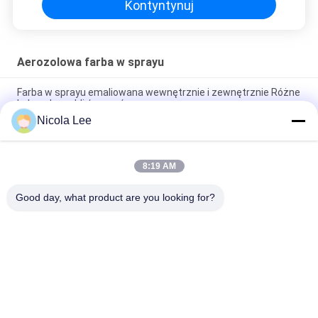
Kontyntynuj
Aerozolowa farba w sprayu
Farba w sprayu emaliowana wewnętrznie i zewnętrznie Różne
kolory do mebli / rowerów
Nicola Lee
Nietoksyczny lakier ze stali nierdzewnej odporny na
odpryskiwanie / pękanie / łuszczenie
8:19 AM
Szybkoschnąca metaliczna farba w sprayu do dekoracji
metalowych Różne kolory opcjonalne
Good day, what product are you looking for?
popularne kategorie
Wszystko
Aerozolowa Farba 
Marking Spray Paint
W Sprayu
Farba W Sprayu 
Automotive Spray 