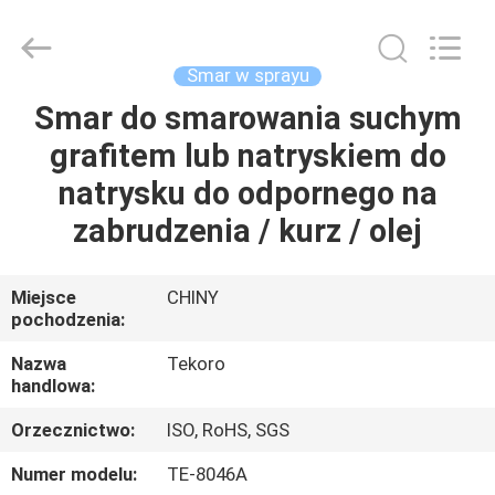
TEKORO
CAR
CARE
INDUSTRY
CO.,
Smar w sprayu
LTD..
All
Rights
Smar do smarowania suchym
DO
Reserved.
grafitem lub natryskiem do
DOMU
natrysku do odpornego na
PRODUKTY
zabrudzenia / kurz / olej
O
Miejsce
CHINY
pochodzenia:
NAS
Nazwa
Tekoro
handlowa:
WYCIECZKA
Orzecznictwo:
ISO, RoHS, SGS
PO
FABRYCE
Numer modelu:
TE-8046A