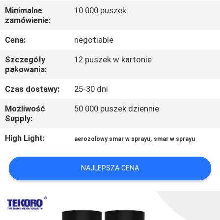
Minimalne
10 000 puszek
zamówienie:
KONTROLA
JAKOŚCI
Cena:
negotiable
Szczegóły
12 puszek w kartonie
SKONTAKTUJ
pakowania:
SIĘ
Czas dostawy:
25-30 dni
Z
Możliwość
50 000 puszek dziennie
Supply:
NAMI
High Light:
,
aerozolowy smar w sprayu
smar w sprayu
NOWOŚCI
NAJLEPSZA CENA
POPROŚ
O
WYCENĘ