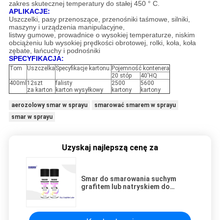
zakres skutecznej temperatury do stałej 450 ° C.
APLIKACJE:
Uszczelki, pasy przenoszące, przenośniki taśmowe, silniki,
maszyny i urządzenia manipulacyjne,
listwy gumowe, prowadnice o wysokiej temperaturze, niskim
obciążeniu lub wysokiej prędkości obrotowej, rolki, koła, koła
zębate, łańcuchy i podnośniki
SPECYFIKACJA:
Tom
Uszczelka
Specyfikacje kartonu.
Pojemność kontenera
20 stóp
40'HQ
400ml
12szt
falisty
2500
5600
za karton
karton wysyłkowy
kartony
kartony
aerozolowy smar w sprayu
smarować smarem w sprayu
smar w sprayu
Uzyskaj najlepszą cenę za
Smar do smarowania suchym
grafitem lub natryskiem do
natrysku do odpornego na
zabrudzenia / kurz / olej