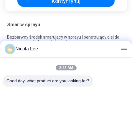
Kontyntynuj
Smar w sprayu
Bezbarwny środek smarujący w sprayu i penetrujący olej do
ochrony przed rdzą metalową i korozją
Nicola Lee
Smar silikonowy niekorozyjny do dostarczania bezwonnej
przezroczystej warstwy smarującej
2:23 AM
Spray do smarowania przekładni i łańcucha do smarowania
łańcuchów napędowych rolek i przenośników
Good day, what product are you looking for?
popularne kategorie
Wszystko
Aerozolowa Farba 
Marking Spray Paint
W Sprayu
Farba W Sprayu 
Automotive Spray 